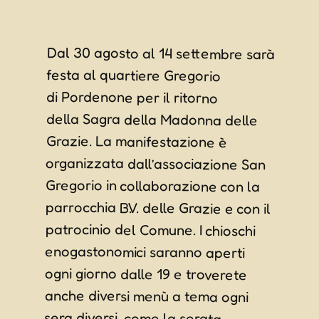
Dal 30 agosto al 14 settembre sarà
festa al quartiere Gregorio
di Pordenone
per il ritorno
della
Sagra della Madonna delle
Grazie. La manifestazione è
organizzata dall’associazione San
Gregorio in collaborazione con la
parrocchia B.V. delle Grazie e con il
patrocinio del Comune. I chioschi
enogastonomici saranno aperti
ogni giorno dalle 19 e troverete
anche diversi menù a tema ogni
sera diversi, come la serata
“lasagne”, “Galletto allo spiedo”,
“Paella” o “Asino”. Inoltre qui
troverete tornei di scacchi, mostra
d’arte, mercatino degli hobbisti e
musica live assieme ai “Dusty