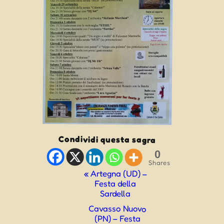
Condividi questa sagra
0
Shares
Evento
«
Artegna (UD) –
Festa della
Navigazione
Sardella
Cavasso Nuovo
(PN) – Festa