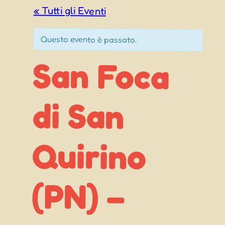
« Tutti gli Eventi
Questo evento è passato.
San Foca
Madonna
di San
Quirino
(PN) –