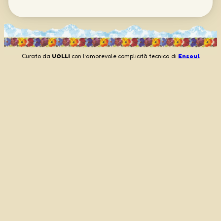
Curato da
UOLLI
con l’amorevole complicità tecnica di
Ensoul