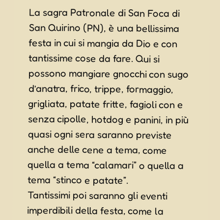
La sagra Patronale di San Foca di
San Quirino (PN), è una bellissima
festa in cui si mangia da Dio e con
tantissime cose da fare. Qui si
possono mangiare gnocchi con sugo
d’anatra, frico, trippe, formaggio,
grigliata, patate fritte, fagioli con e
senza cipolle, hotdog e panini, in più
quasi ogni sera saranno previste
anche delle cene a tema, come
quella a tema “calamari” o quella a
tema “stinco e patate”.
Tantissimi poi saranno gli eventi
imperdibili della festa, come la
grande Cuccagna, i tornei di briscola,
l’esibizione di sculture di legno
realizzate con motoseghe, mostre,
intrattenimento per bambini con i
cavalli, serate giovani con dj e
aperitivi e tantissima musica e ballo
con grandi orchestre di liscio come
Marco e i Clan, Daniela Nespolo,
Francesca Mazzuccato e Castellina
Pasi, ballli di gruppo e serata