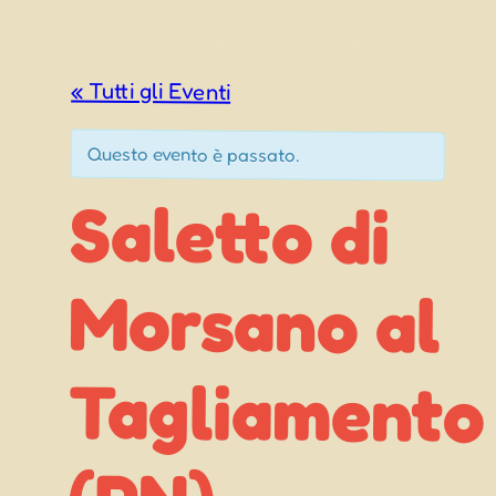
« Tutti gli Eventi
Questo evento è passato.
Saletto di
Morsano al
Tagliamento
Sagra di
San Pietro