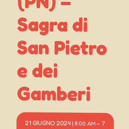
(PN) –
e dei
Gamberi
21 GIUGNO 2024
7
|
8:00 AM
–