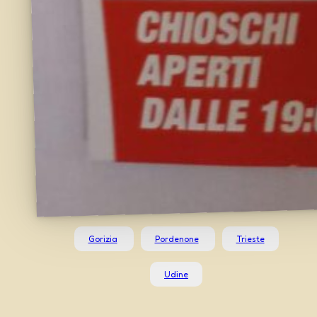
Gorizia
Pordenone
Trieste
Udine