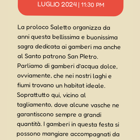
LUGLIO 2024
|
11:30 PM
La proloco Saletto organizza da
anni questa bellissima e buonissima
sagra dedicata ai gamberi ma anche
al Santo patrono San PIetro.
Parliamo di gamberi d’acqua dolce,
ovviamente, che nei nostri laghi e
fiumi trovano un habitat ideale.
tagliamento, dove alcune vasche ne
garantiscono sempre a grandi
quantità. I gamberi in questa festa si
possono mangiare accompagnati da
una buonissima salsa alle erbe. Ma
le cucine offriranno anche ottimi
piatti e fritti a base di pesce. No
mancheranno grandi orchestre,
musica dal vivo, ballo e tanto
Soprattutto qui, vicino al