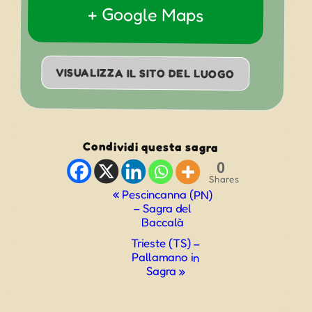
+ Google Maps
VISUALIZZA IL SITO DEL LUOGO
Condividi questa sagra
0
Shares
Evento
«
Pescincanna (PN)
– Sagra del
Navigazione
Baccalà
Trieste (TS) –
Pallamano in
Sagra
»