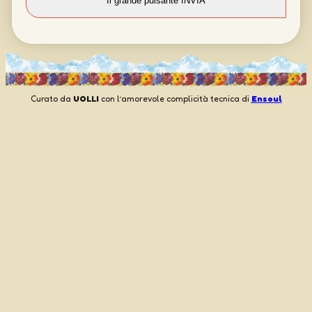
Curato da
UOLLI
con l’amorevole complicità tecnica di
Ensoul