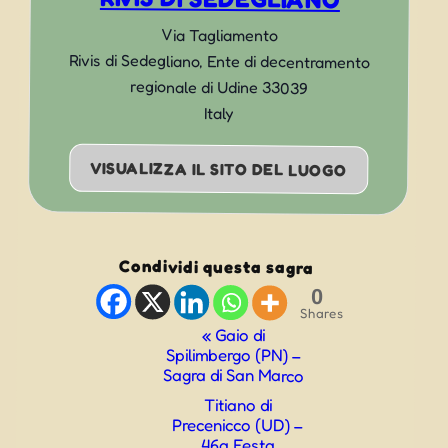
Via Tagliamento
Rivis di Sedegliano
,
Ente di decentramento
regionale di Udine
33039
Italy
VISUALIZZA IL SITO DEL LUOGO
Condividi questa sagra
0
Shares
Evento
«
Gaio di
Spilimbergo (PN) –
Navigazione
Sagra di San Marco
Titiano di
Precenicco (UD) –
46a Festa