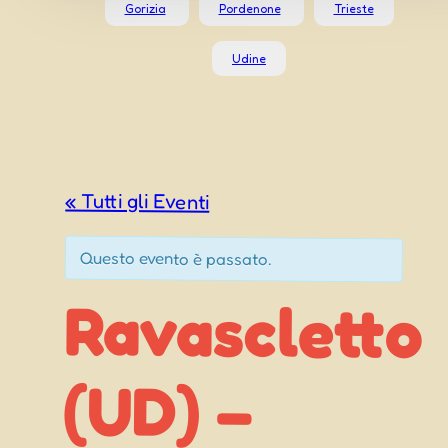
Gorizia
Pordenone
Trieste
Udine
« Tutti gli Eventi
Questo evento è passato.
Ravascletto
Lancio Das
(UD) –