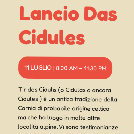
Cidules
11 LUGLIO
|
8:00 AM
–
11:30 PM
Tîr des Cidulis (o Cidulas o ancora
Cidules ) è un antica tradizione della
Carnia di probabile origine celtica
ma che ha luogo in molte altre
località alpine. Vi sono testimonianze
certe a partire dal 400 d.C. Il rito è
probabilmente legato al culto del
fuoco del dio Beleno, re del sole. La
“cerimonia” consiste nel lancio da un
altura di rotelle fatte di legno di
faggio o abete infuocate. I
protagonisti dell’evento sono i
ragazzi del luogo detti cidulârs
(prima dell’abolizione del servizio di
leva erano generalmente i coscritti
chiamati appunto “coscritz”).
Secondo tradizione, ogni lancio
viene accompagnato da una
filastrocca beneaugurante
generalmente dedicata ad un amore
segreto oppure ad una coppia reale