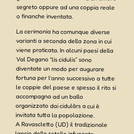
o finanche inventata.
La cerimonia ha comunque diverse
varianti a seconda della zona in cui
viene praticata. In alcuni paesi della
Val Degano “lis cidulis” sono
diventate un modo per augurare
fortuna per l’anno successivo a tutte
le coppie del paese e spesso il rito si
organizzato dai cidulârs a cui è
accompagna ad un ballo
invitata tutta la popolazione.
A Ravascletto (UD) il tradizionale
lancio delle rotelle infuocate
avverrà dal cret di Ravasclet (punto
di osservazione: Viale Edelweiss,