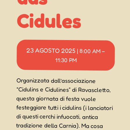
Cidules
23 AGOSTO 2025
|
8:00 AM
–
11:30 PM
Organizzata dall’associazione
“Cidulins e Cidulines” di Ravascletto,
questa giornata di festa vuole
festeggiare tutti i cidulins (i lanciatori
di questi cerchi infuocati, antica
tradizione della Carnia). Ma cosa
succederà in questa festa? Sarà una
tradizionale serata danzante con
chioschi gastronomici, la musica dal
vivo dei “Plodar Kryner” e