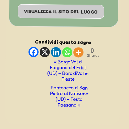
VISUALIZZA IL SITO DEL LUOGO
Condividi questa sagra
0
Shares
Evento
«
Borgo Val di
Forgaria del Friuli
Navigazione
(UD) – Borc di Val in
Fieste
Ponteacco di San
Pietro al Natisone
(UD) – Festa
Paesana
»