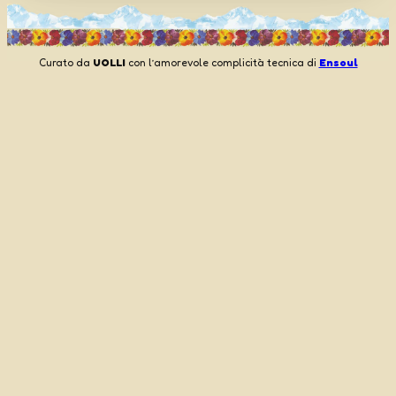
Curato da
UOLLI
con l’amorevole complicità tecnica di
Ensoul