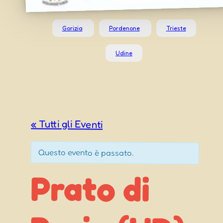
Gorizia
Pordenone
Trieste
Udine
« Tutti gli Eventi
Questo evento è passato.
Prato di
Resia (UD)
– Šmarna