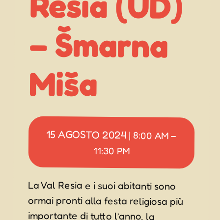
Miša
15 AGOSTO 2024
|
8:00 AM
–
11:30 PM
La Val Resia e i suoi abitanti sono
ormai pronti alla festa religiosa più
importante di tutto l’anno, la
“Šmarna Miša”. Nella tradizione
locale il termine “Šmarna Miša” indica
“la Grande Messa in onore
dell’Assunzione di Maria”, alla quale