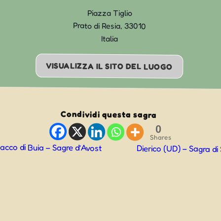
Piazza Tiglio
Prato di Resia
,
33010
Italia
VISUALIZZA IL SITO DEL LUOGO
Condividi questa sagra
0
Shares
acco di Buia – Sagre d’Avost
Dierico (UD) – Sagra d
ne