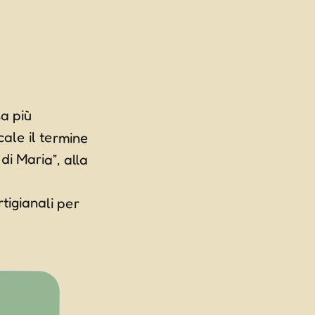
sa più
ermine
, alla
rtigianali per