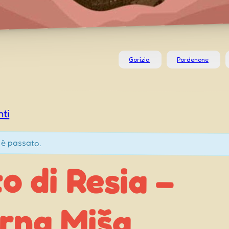
Gorizia
Pordenone
nti
 è passato.
o di Resia –
rna Miša