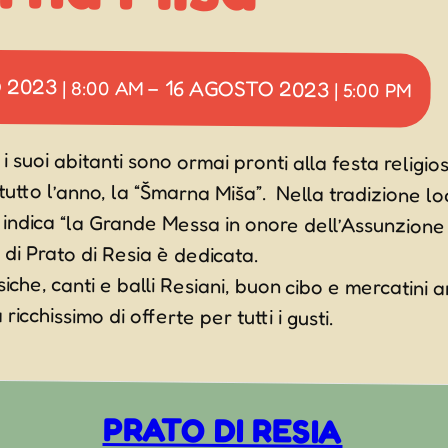
O 2023
16 AGOSTO 2023
|
8:00 AM
–
|
5:00 PM
i suoi abitanti sono ormai pronti alla festa religio
tto l’anno, la “Šmarna Miša”. Nella tradizione locale il t
dica “la Grande Messa in onore dell’Assunzione di Maria”
 di Prato di Resia è dedicata.
iche, canti e balli Resiani, buon cibo e mercatini a
cchissimo di offerte per tutti i gusti.
PRATO DI RESIA