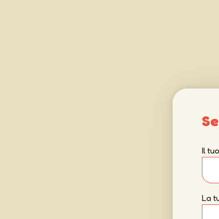
Se
Il t
La t