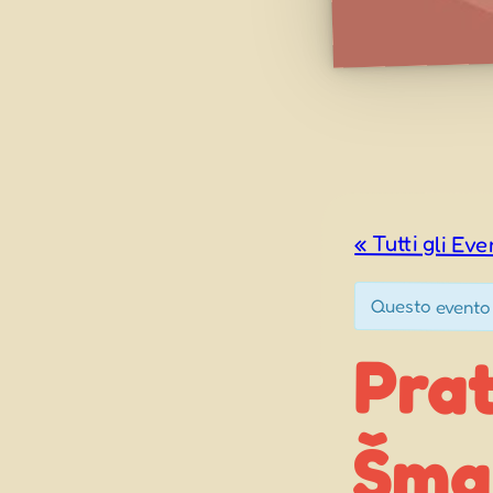
« Tutti gli Eve
Questo evento
Prat
Šma