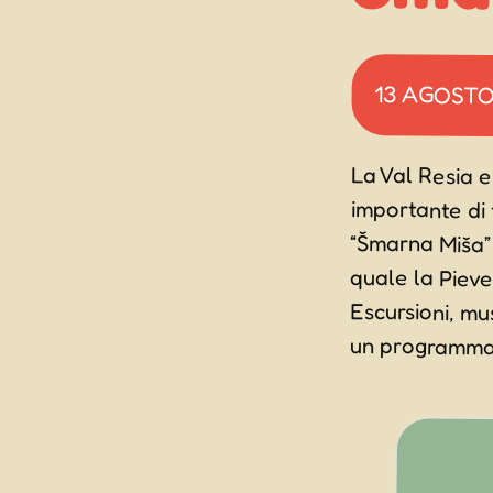
13 AGOST
La Val Resia e 
importante di tu
“Šmarna Miša” in
quale la Pieve
Escursioni, mus
un programma ri