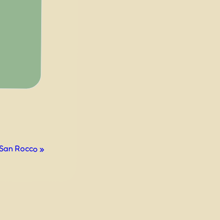
i San Rocco
»