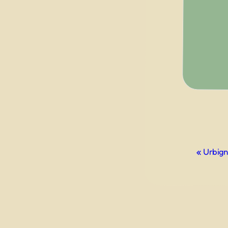
Evento
«
Urbign
Navigazio