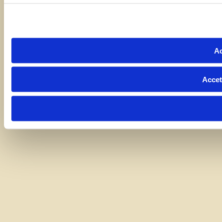
Ac
Accet