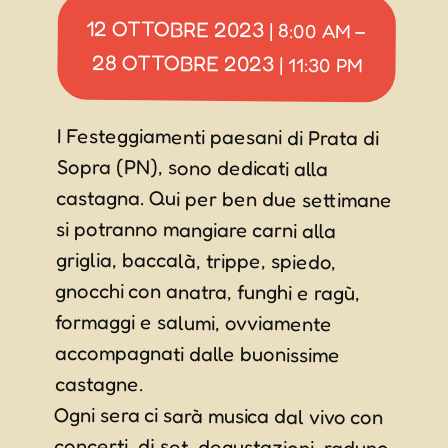
12 OTTOBRE 2023
|
8:00 AM
–
28 OTTOBRE 2023
|
11:30 PM
I Festeggiamenti paesani di Prata di
Sopra (PN), sono dedicati alla
castagna. Qui per ben due settimane
si potranno mangiare carni alla
griglia, baccalà, trippe, spiedo,
gnocchi con anatra, funghi e ragù,
formaggi e salumi, ovviamente
accompagnati dalle buonissime
castagne.
Ogni sera ci sarà musica dal vivo con
concerti, dj set, degustazioni, raduno
di trattori, una pesca tutta floreale e