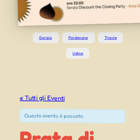
Gorizia
Pordenone
Trieste
Udine
« Tutti gli Eventi
Questo evento è passato.
Prata di
Sopra (PN)