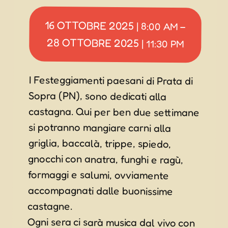
16 OTTOBRE 2025
|
8:00 AM
–
28 OTTOBRE 2025
|
11:30 PM
I Festeggiamenti paesani di Prata di
Sopra (PN), sono dedicati alla
castagna. Qui per ben due settimane
si potranno mangiare carni alla
griglia, baccalà, trippe, spiedo,
gnocchi con anatra, funghi e ragù,
formaggi e salumi, ovviamente
accompagnati dalle buonissime
castagne.
Ogni sera ci sarà musica dal vivo con
concerti, dj set, chiosco giovani,
degustazioni, tornei di Burraco,
raduno di trattori, una pesca di
beneficenza tutta floreale e tanto