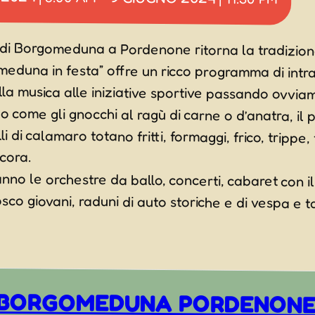
 di Borgomeduna a Pordenone ritorna la tradizion
meduna in festa” offre un ricco programma di intra
lla musica alle iniziative sportive passando ovvi
 come gli gnocchi al ragù di carne o d’anatra, il pol
li di calamaro totano fritti, formaggi, frico, trippe, fagi
cora.
o le orchestre da ballo, concerti, cabaret con il
osco giovani, raduni di auto storiche e di vespa 
BORGOMEDUNA PORDENON