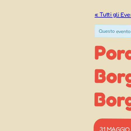
« Tutti gli Eve
Questo evento
Por
Borg
Bor
31 MAGGIO