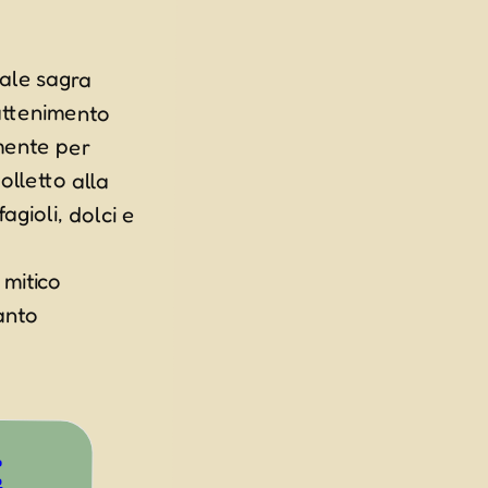
ale sagra
ttenimento
amente per
letto alla
oli, dolci e
 mitico
e tanto
E