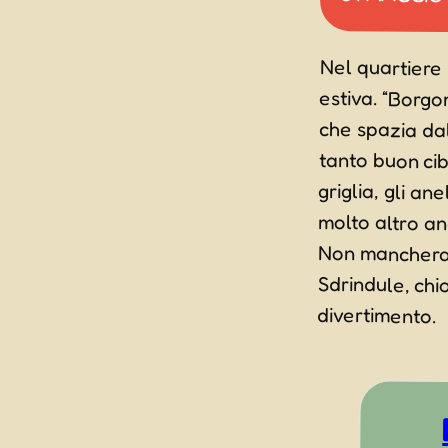
Nel quartiere
estiva. “Borgo
che spazia da
tanto buon cibo
griglia, gli anel
molto altro an
Non mancherann
Sdrindule, chi
divertimento.