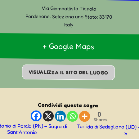
Via Giambattista Tiepolo
Pordenone
,
Seleziona uno Stato:
33170
Italy
+ Google Maps
VISUALIZZA IL SITO DEL LUOGO
Condividi questa sagra
0
Shares
onio di Porcia (PN) – Sagra di
Turrida di Sedegliano (UD) 
Sant’Antonio
»
ne