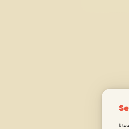
Se
Il t