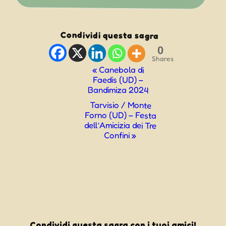
Condividi questa sagra
0
Shares
Evento
«
Canebola di
Faedis (UD) –
Navigazione
Bandimiza 2024
Tarvisio / Monte
Forno (UD) – Festa
dell’Amicizia dei Tre
Confini
»
Condividi questa sagra con i tuoi amici!