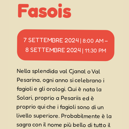
Fasois
7 SETTEMBRE 2024
|
8:00 AM
–
8 SETTEMBRE 2024
|
11:30 PM
Nella splendida val Cjanal o Val
Pesarina, ogni anno si celebrano i
fagioli e gli orologi. Qui è nata la
Solari, proprio a Pesariis ed è
proprio qui che i fagioli sono di un
livello superiore. Probabilmente è la
sagra con il nome più bello di tutto il
Friuli Venezia Giulia, e anche una tra