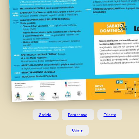
Gorizia
Pordenone
Trieste
Udine