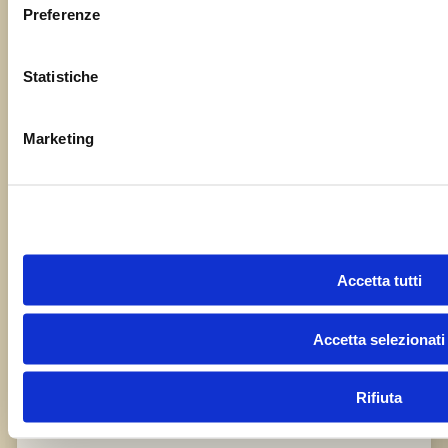
Preferenze
Oggetto
Statistiche
Il tuo messaggio
Marketing
Accetta tutti
Accetta selezionati
Rifiuta