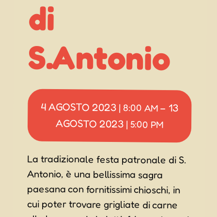
di
S.Antonio
4 AGOSTO 2023
13
|
8:00 AM
–
AGOSTO 2023
|
5:00 PM
La tradizionale festa patronale di S.
Antonio, è una bellissima sagra
paesana con fornitissimi chioschi, in
cui poter trovare grigliate di carne
alla brace, primi piatti, frico, calamari
fritti, contorni misti e pregiati vini