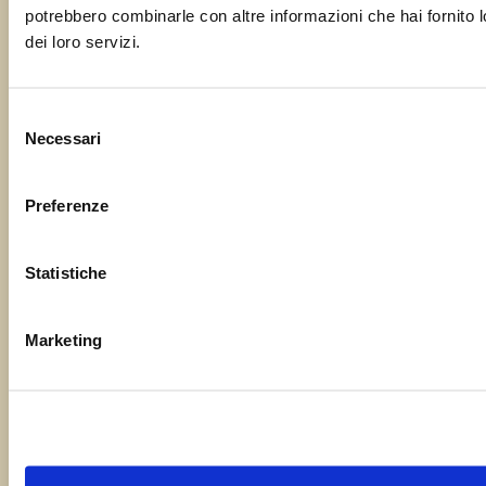
potrebbero combinarle con altre informazioni che hai fornito l
dei loro servizi.
La tua email
Selezione
Necessari
del
Oggetto
consenso
Preferenze
Il tuo messaggio
Statistiche
Marketing