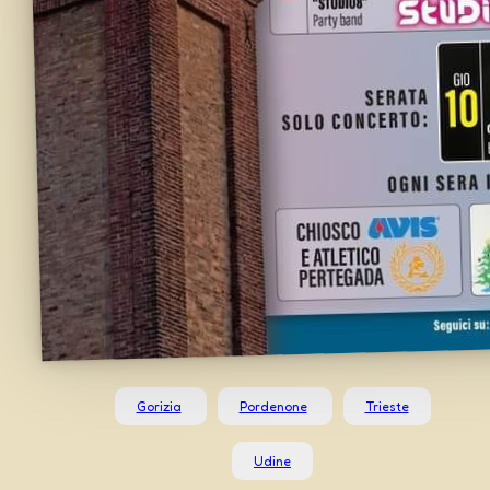
Gorizia
Pordenone
Trieste
Udine