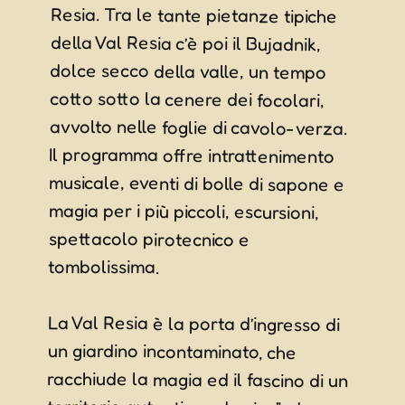
spettacolo pirotecnico e
tombolissima.
La Val Resia è la porta d’ingresso di
un giardino incontaminato, che
racchiude la magia ed il fascino di un
territorio autentico ed unico”, da
Venerdì 16 a Lunedì 19 Agosto.
Prodotti enogastronomici unici,
tradizioni, artigianato, danze, musica
e divertimento, il tutto immersi nella
splendida cornice del Parco naturale
delle Prealpi Giulie: questi gli
ingredienti principali della Festa del