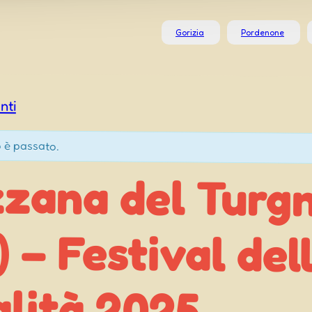
Gorizia
Pordenone
nti
 è passato.
zana del Turg
) – Festival d
alità 2025