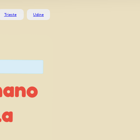
Trieste
Udine
nano
ella