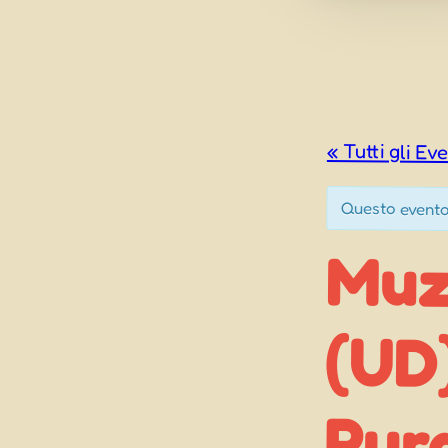
« Tutti gli Eve
Questo evento
Muz
(UD
Rur