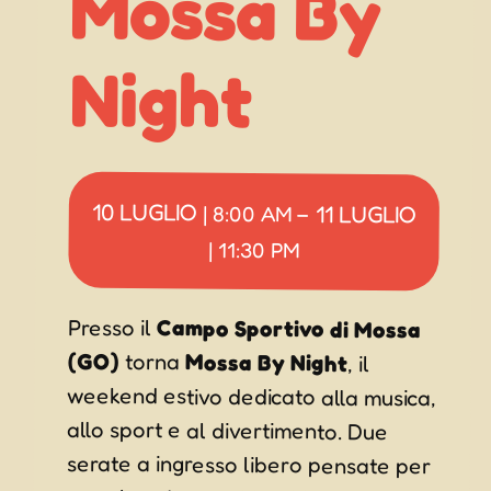
Night
10 LUGLIO
11 LUGLIO
|
8:00 AM
–
|
11:30 PM
Presso il
Campo Sportivo di Mossa
(GO)
torna
Mossa By Night
, il
weekend estivo dedicato alla musica,
allo sport e al divertimento. Due
serate a ingresso libero pensate per
gastronomici aperti, tornei sportivi e
grandi eventi musicali che
animeranno il paese fino a notte