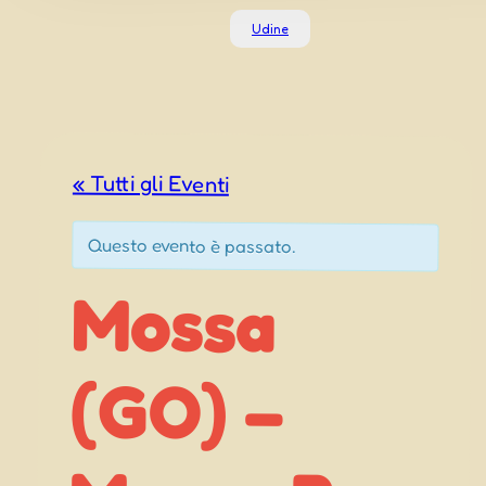
Udine
« Tutti gli Eventi
Questo evento è passato.
Mossa
Mossa By
(GO) –