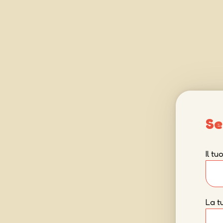
Se
Il t
La t