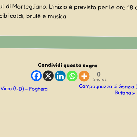
bi caldi, brulè e musica.
Condividi questa sagra
0
Shares
Campagnuzza di Gorizia (
«
Virco (UD) – Foghera
Befana
»
ne