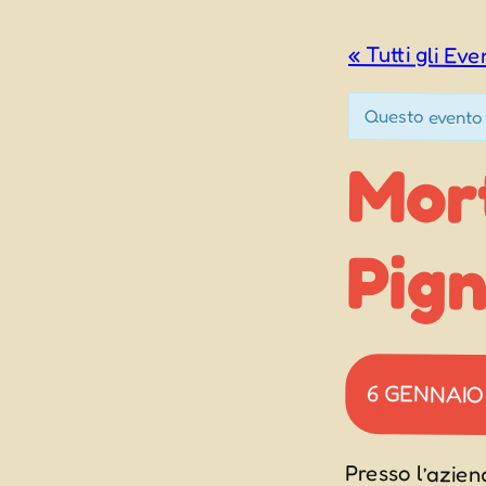
« Tutti gli Eve
Questo evento 
Mor
Pig
6 GENNAIO
Presso l’aziend
grande pignaru