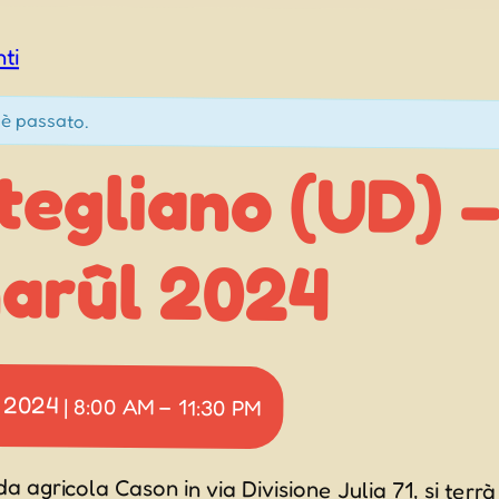
nti
è passato.
tegliano (UD) 
narûl 2024
 2024
|
8:00 AM
–
11:30 PM
a agricola Cason in via Divisione Julia 71, si terrà 
l di Mortegliano. L’inizio è previsto per le ore