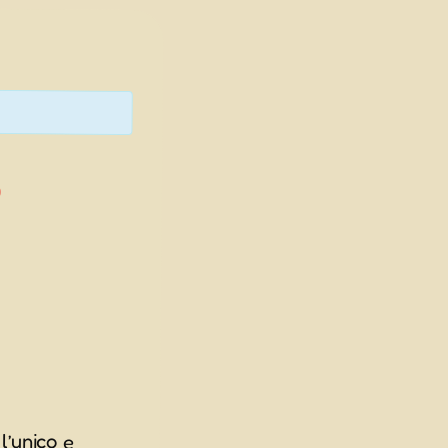
–
l’unico e
 18 e non