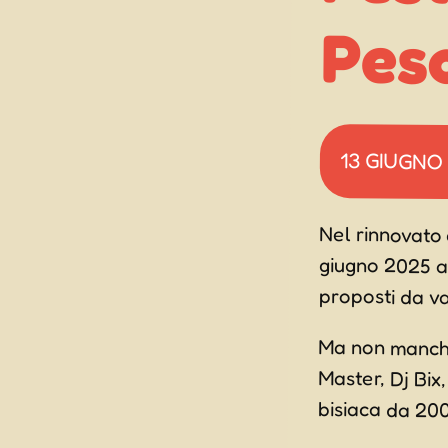
Pes
13 GIUGNO
Nel rinnovato
giugno 2025 ar
proposti da var
Ma non manche
Master, Dj Bix
bisiaca da 200