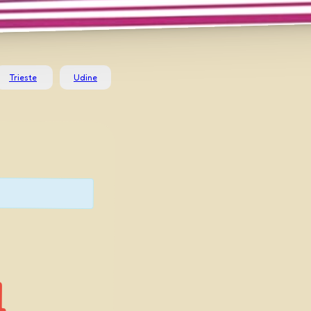
Trieste
Udine