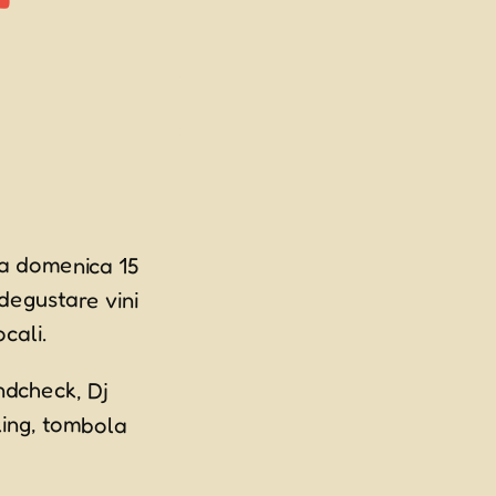
 a domenica 15
degustare vini
cali.
ndcheck, Dj
ing, tombola