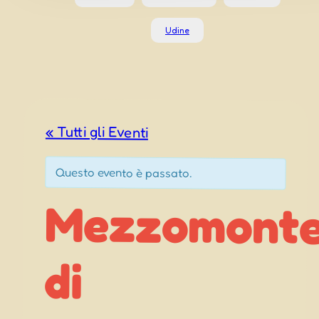
Udine
« Tutti gli Eventi
Questo evento è passato.
Mezzomont
Polcenig
(PN) – 39
di