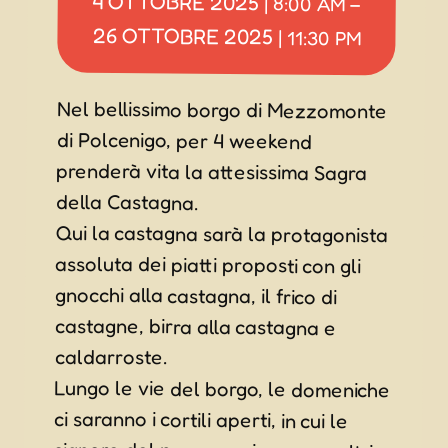
4 OTTOBRE 2025
|
8:00 AM
–
26 OTTOBRE 2025
|
11:30 PM
Nel bellissimo borgo di Mezzomonte
di Polcenigo, per 4 weekend
prenderà vita la attesissima Sagra
della Castagna.
Qui la castagna sarà la protagonista
assoluta dei piatti proposti con gli
gnocchi alla castagna, il frico di
castagne, birra alla castagna e
caldarroste.
Lungo le vie del borgo, le domeniche
ci saranno i cortili aperti, in cui le
signore del paese cucineranno altri