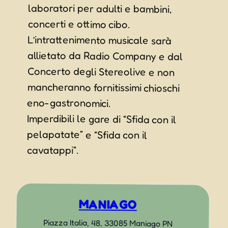
concerti e ottimo cibo.
L’intrattenimento musicale sarà
allietato da Radio Company e dal
Concerto degli Stereolive e non
mancheranno fornitissimi chioschi
eno-gastronomici.
Imperdibili le gare di “Sfida con il
pelapatate” e “Sfida con il
cavatappi”.
MANIAGO
Piazza Italia, 48, 33085 Maniago PN