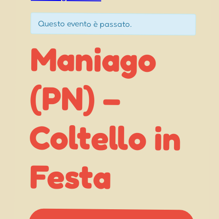
Questo evento è passato.
Maniago
Coltello in
(PN) –
Festa