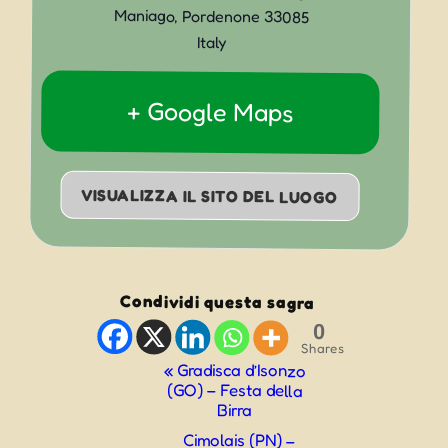
Maniago
,
Pordenone
33085
Italy
+ Google Maps
VISUALIZZA IL SITO DEL LUOGO
Condividi questa sagra
0
Shares
Evento
«
Gradisca d’Isonzo
(GO) – Festa della
Navigazione
Birra
Cimolais (PN) –