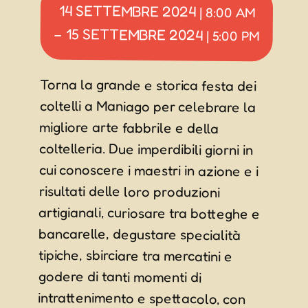
14 SETTEMBRE 2024
|
8:00 AM
15 SETTEMBRE 2024
–
|
5:00 PM
Torna la grande e storica festa dei
coltelli a Maniago per celebrare la
migliore arte fabbrile e della
coltelleria. Due imperdibili giorni in
cui conoscere i maestri in azione e i
risultati delle loro produzioni
artigianali, curiosare tra botteghe e
bancarelle, degustare specialità
tipiche, sbirciare tra mercatini e
godere di tanti momenti di
intrattenimento e spettacolo, con
laboratori per adulti e bambini,