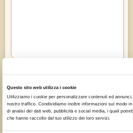
Questo sito web utilizza i cookie
Utilizziamo i cookie per personalizzare contenuti ed annunci, p
Capisco che i miei dati vengono trattati con cura e
nostro traffico. Condividiamo inoltre informazioni sul modo in c
le varie implicazioni sulla privacy, e che inviarci i
dati non comporta da lato nostro un obbligo alla
di analisi dei dati web, pubblicità e social media, i quali potr
pubblicazione
che hanno raccolto dal tuo utilizzo dei loro servizi.