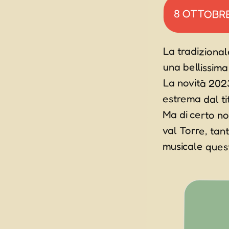
8 OTTOBR
La tradizional
una bellissim
La novità 2023
estrema dal ti
Ma di certo no
val Torre, tan
musicale quest