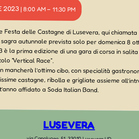
E 2023
|
8:00 AM
–
11:30 PM
e Festa delle Castagne di Lusevera, qui chiamata
a sagra autunnale prevista solo per domenica 8 ot
 è la prima edizione di una gara di corsa in salit
tolo “Vertical Race”.
n mancherà l’ottimo cibo, con specialità gastronom
tissime castagne, ribolla e grigliate assieme all’i
’anno affidato a Soda Italian Band.
LUSEVERA
via Capoluogo, 51, 33010 Lusevera UD