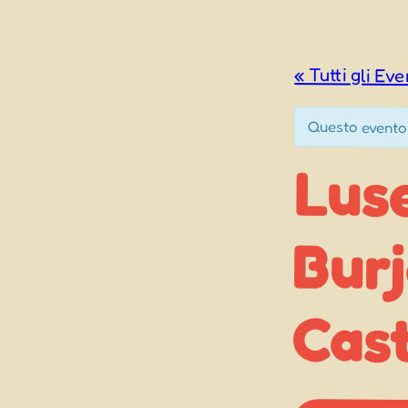
« Tutti gli Eve
Questo evento
Lus
Burj
Cas