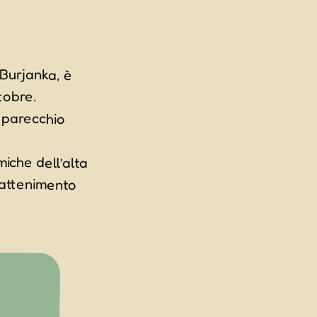
 Burjanka, è
tobre.
a parecchio
iche dell’alta
ntrattenimento