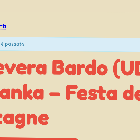
nti
 è passato.
evera Bardo (U
anka – Festa d
tagne