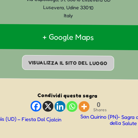
Lusevera
,
Udine
33010
Italy
+ Google Maps
VISUALIZZA IL SITO DEL LUOGO
Condividi questa sagra
0
Shares
San Quirino (PN)- Sagra
is (UD) – Fiesta Dal Cjalcin
della Salute
ne