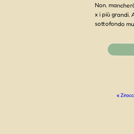
Non. mancherà l
x i più grandi
sottofondo mu
Evento
«
Ziracc
Navigazio