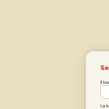
Se
Il t
La t