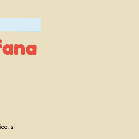
fana
co, si