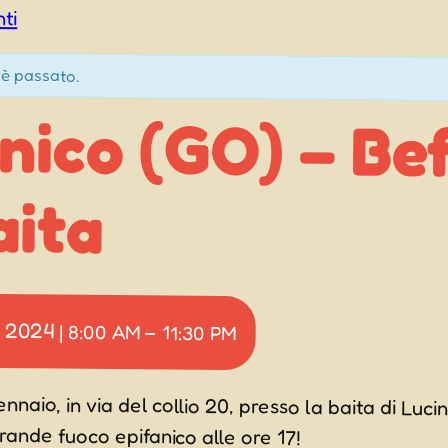
nti
è passato.
nico (GO) – Be
aita
 2024
|
8:00 AM
–
11:30 PM
aio, in via del collio 20, presso la baita di Lucini
rande fuoco epifanico alle ore 17!