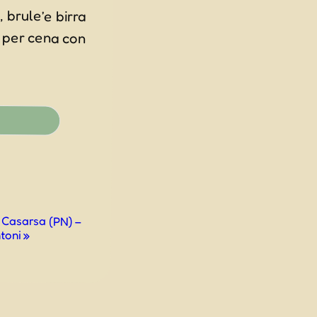
, brule’e birra
a per cena con
i Casarsa (PN) –
ntoni
»