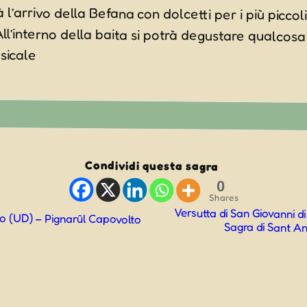
’arrivo della Befana con dolcetti per i più piccoli
. All’interno della baita si potrà degustare qualcos
sicale
Condividi questa sagra
0
Shares
Versutta di San Giovanni d
o (UD) – Pignarûl Capovolto
Sagra di Sant A
ne