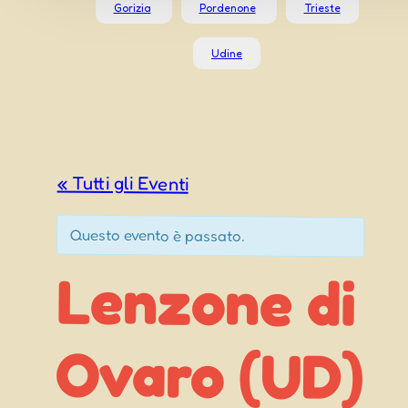
Gorizia
Pordenone
Trieste
Udine
« Tutti gli Eventi
Questo evento è passato.
Lenzone di
Ovaro (UD)
– Sagre dal