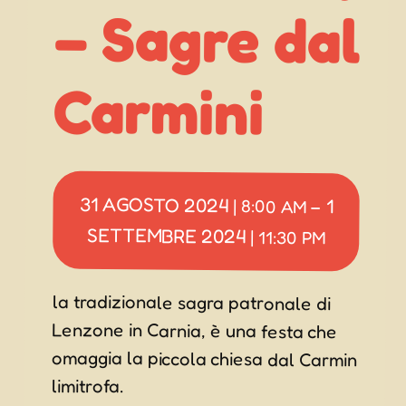
Carmini
31 AGOSTO 2024
1
|
8:00 AM
–
SETTEMBRE 2024
|
11:30 PM
la tradizionale sagra patronale di
Lenzone in Carnia, è una festa che
omaggia la piccola chiesa dal Carmin
limitrofa.