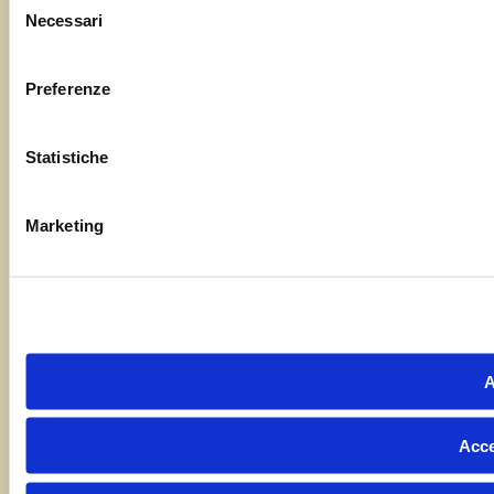
Necessari
del
consenso
Preferenze
Statistiche
Marketing
A
Acce