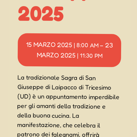
2025
15 MARZO 2025
23
|
8:00 AM
–
MARZO 2025
|
11:30 PM
La tradizionale Sagra di San
Giuseppe di Laipacco di Tricesimo
(UD) è un appuntamento imperdibile
per gli amanti della tradizione e
manifestazione, che celebra il
patrono dei falegnami, offrirà
specialità gastronomiche tipiche del
periodo, come gli “ûfs dûrs e lidric cul
della buona cucina. La