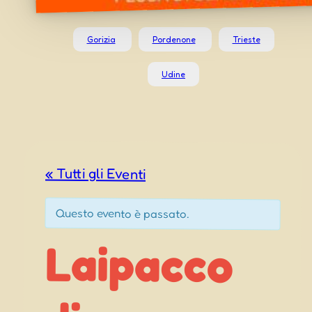
Gorizia
Pordenone
Trieste
Udine
« Tutti gli Eventi
Questo evento è passato.
Laipacco
Tricesimo
Sagra di
Giuseppe