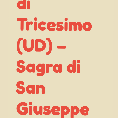
di
(UD) –
San