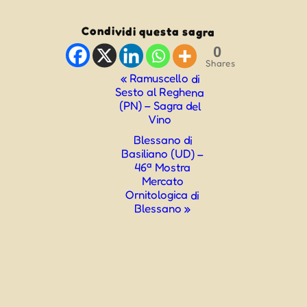
Condividi questa sagra
0
Shares
Evento
«
Ramuscello di
Sesto al Reghena
Navigazione
(PN) – Sagra del
Vino
Blessano di
Basiliano (UD) –
46ª Mostra
Mercato
Ornitologica di
Blessano
»