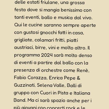
tanti eventi, ballo e musica dal vivo.
Qui le cucine saranno sempre aperte
con gustosi gnocchi fatti in casa,
grigliate, calamari fritti, piatti
austriaci, birre, vini e molto altro. Il
programma 2024 sarà molto denso
di eventi a partire dal ballo con la
presenza di orchestre come Renè,
Fabio Corazza, Enrica Pepe &
Guzzinati, Selena Valle, Balli di
gruppo con Cuori in Pista e Italiana
Band. Ma ci sarà spazio anche per i
più giovani con concerti rock e le
band KillingKlub e la serata “The
Monster Of Rock” (Tributo alle
migliori band degli anni ’80 in poi,
rotazione di 15 dei migliori musicisti
della scena regionale con grandi
effetti speciali). Ci saranno inoltre
anche un’interessante mostra di
“Lego”, una ricca Pesca di
Beneficenza, una marcia non
competitiva a staffetta, un vero e
proprio Festival dell’inclusione
“Aspettando Canta con noi” (Il
festival per bambini e ragazzi che
vede la partecipazione attiva di
persone con disabilità nella sua
conduzione, con l’obiettivo di
abbattere le barriere della diversità)
e gran finale con tombolissima da
7000 euro (!!) e Grandioso