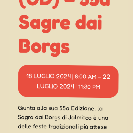
Borgs
18 LUGLIO 2024
22
|
8:00 AM
–
LUGLIO 2024
|
11:30 PM
Giunta alla sua 55a Edizione, la
Sagra dai Borgs di Jalmicco è una
delle feste tradizionali più attese
delle estati friulane, una grossa
festa dove si mangia benissimo con