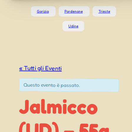
Gorizia
Pordenone
Trieste
Udine
« Tutti gli Eventi
Questo evento è passato.
Jalmicco
(UD) – 55a
Sagre dai