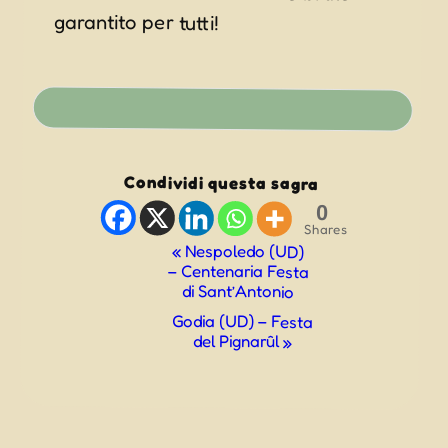
garantito per tutti!
Condividi questa sagra
0
Shares
Evento
«
Nespoledo (UD)
– Centenaria Festa
Navigazione
di Sant’Antonio
Godia (UD) – Festa
del Pignarûl
»