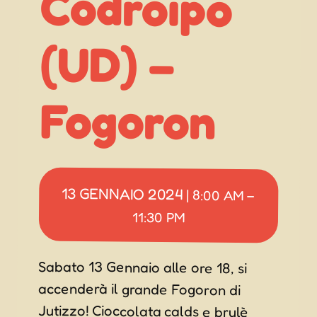
(UD) –
Fogoron
13 GENNAIO 2024
|
8:00 AM
–
11:30 PM
Sabato 13 Gennaio alle ore 18, si
accenderà il grande Fogoron di
Jutizzo! Cioccolata calds e brulè