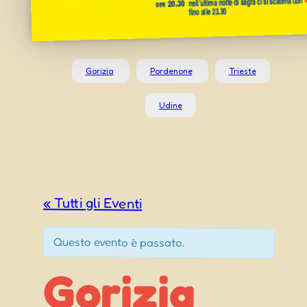
Gorizia
Pordenone
Trieste
Udine
« Tutti gli Eventi
Questo evento è passato.
Gorizia
Sagra di