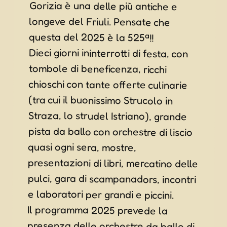
questa del 2025 è la 525ª!!
Dieci giorni ininterrotti di festa, con
tombole di beneficenza, ricchi
chioschi con tante offerte culinarie
(tra cui il buonissimo Strucolo in
Straza, lo strudel Istriano), grande
pista da ballo con orchestre di liscio
presentazioni di libri, mercatino delle
pulci, gara di scampanadors, incontri
quasi ogni sera, mostre,
e laboratori per grandi e piccini.
Il programma 2025 prevede la
presenza delle orchestre da ballo di
Renè, i Souvenir, Fantasy, Oasi,
Mediterranea Music Group, ma ci
sarà spazio anche per i giovani con il
concerto rock dei Crazy Uncle e la