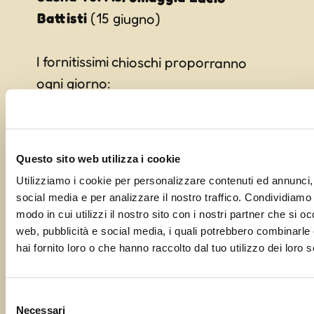
Battisti
(15 giugno)
I fornitissimi chioschi proporranno
ogni giorno:
– Bruschette con tre gusti differenti
– il piatto del pellegrino (Crudo di
san daniele, Formaggi della latteria
di campolessi, bruschetta del
Questo sito web utilizza i cookie
Utilizziamo i cookie per personalizzare contenuti ed annunci, 
viandante, pane)
social media e per analizzare il nostro traffico. Condividiamo 
– panino del santo (hamburger,
modo in cui utilizzi il nostro sito con i nostri partner che si o
web, pubblicità e social media, i quali potrebbero combinarle
insalata, formaggio latteria)
hai fornito loro o che hanno raccolto dal tuo utilizzo dei loro s
– patatine fritte
Selezione
Necessari
del