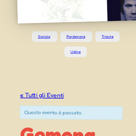
Gorizia
Pordenone
Trieste
Udine
« Tutti gli Eventi
Questo evento è passato.
Gemona
del Friuli
Festa di