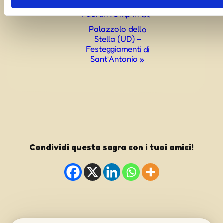
Vin Formadi e Mîl e
Puartin l’Omp in Cîl
Palazzolo dello
Stella (UD) –
Festeggiamenti di
Sant’Antonio
»
Condividi questa sagra con i tuoi amici!