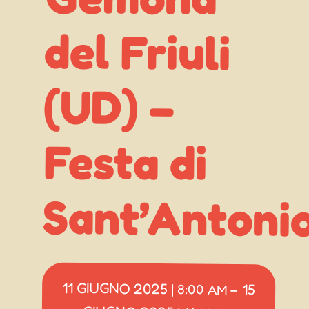
(UD) –
Sant’Antoni
11 GIUGNO 2025
15
|
8:00 AM
–