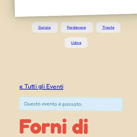
Gorizia
Pordenone
Trieste
Udine
« Tutti gli Eventi
Questo evento è passato.
Forni di
Sopra (UD)
Madonna