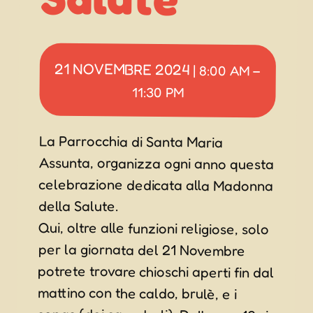
21 NOVEMBRE 2024
|
8:00 AM
–
11:30 PM
La Parrocchia di Santa Maria
Assunta, organizza ogni anno questa
celebrazione dedicata alla Madonna
della Salute.
Qui, oltre alle funzioni religiose, solo
per la giornata del 21 Novembre
potrete trovare chioschi aperti fin dal
mattino con the caldo, brulè, e i
sopas (dei canederli). Dalle ore 13 ci
sarà il pranzo comunitario. La
giornata proseguirà con il mercato in
piazza, castagnata, la lotteria e la