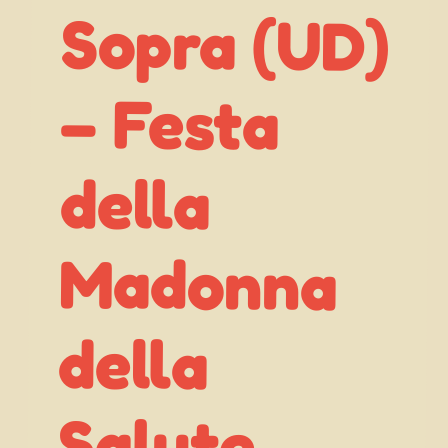
– Festa
della
della
Salute