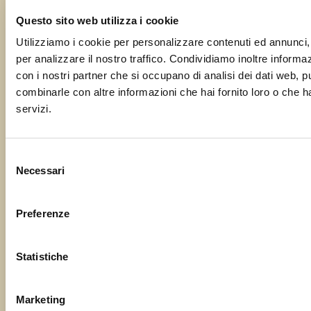
sagra!
Questo sito web utilizza i cookie
Utilizziamo i cookie per personalizzare contenuti ed annunci, 
Il tuo nome
per analizzare il nostro traffico. Condividiamo inoltre informazi
con i nostri partner che si occupano di analisi dei dati web, p
combinarle con altre informazioni che hai fornito loro o che ha
servizi.
La tua email
Selezione
Necessari
del
Oggetto
consenso
Preferenze
Il tuo messaggio
Statistiche
Marketing