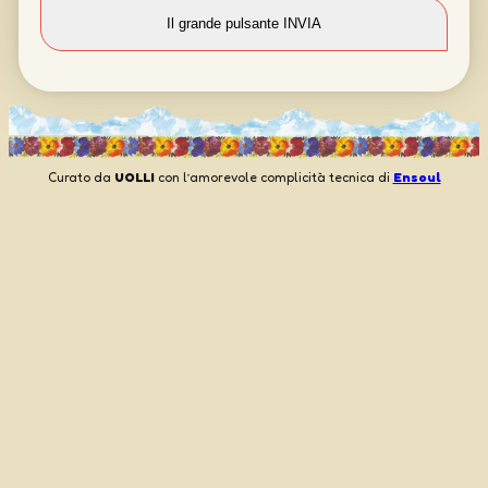
Curato da
UOLLI
con l’amorevole complicità tecnica di
Ensoul