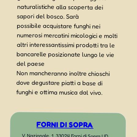
sapori del bosco. Sarà
del paese
Non mancheranno inoltre chioschi
dove degustare piatti a base di
funghi e ottima musica dal vivo.
FORNI DI SOPRA
V. Nazionale, 1, 33024 Forni di Sopra UD