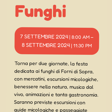
Funghi
7 SETTEMBRE 2024
|
8:00 AM
–
8 SETTEMBRE 2024
|
11:30 PM
Torna per due giornate, la festa
dedicata ai funghi di Forni di Sopra,
con mercatini, escursioni micologiche,
benessere nella natura, musica dal
vivo, animazioni e tanta gastronomia.
Saranno previste escursioni con
guide micologiche e passeggiate
naturalistiche alla scoperta dei
possibile acquistare funghi nei
numerosi mercatini micologici e molti
altri interessantissimi prodotti tra le
bancarelle posizionate lungo le vie