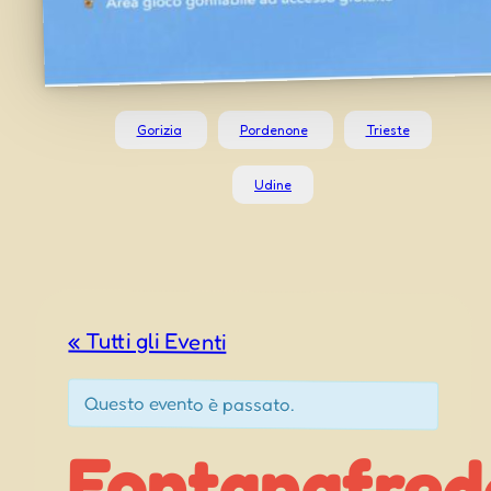
Gorizia
Pordenone
Trieste
Udine
« Tutti gli Eventi
Questo evento è passato.
Fontanafred
Festa 