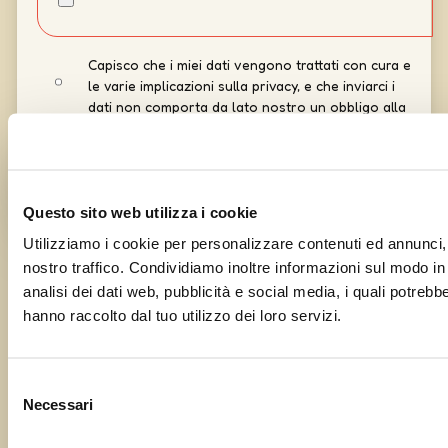
Capisco che i miei dati vengono trattati con cura e
le varie implicazioni sulla privacy, e che inviarci i
dati non comporta da lato nostro un obbligo alla
pubblicazione
Questo sito web utilizza i cookie
Utilizziamo i cookie per personalizzare contenuti ed annunci, p
nostro traffico. Condividiamo inoltre informazioni sul modo in c
analisi dei dati web, pubblicità e social media, i quali potreb
hanno raccolto dal tuo utilizzo dei loro servizi.
Curato da
UOLLI
con l’amorevole complicità tecnica di
Ensoul
Selezione
Necessari
del
consenso