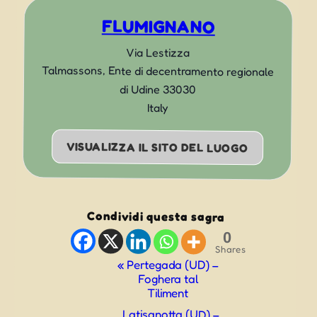
FLUMIGNANO
Via Lestizza
Talmassons
,
Ente di decentramento regionale
di Udine
33030
Italy
VISUALIZZA IL SITO DEL LUOGO
Condividi questa sagra
0
Shares
Evento
«
Pertegada (UD) –
Foghera tal
Navigazione
Tiliment
Latisanotta (UD) –