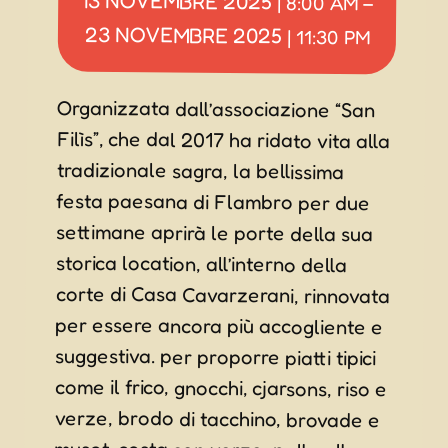
13 NOVEMBRE 2025
|
8:00 AM
–
23 NOVEMBRE 2025
|
11:30 PM
Organizzata dall’associazione “San
Filìs”, che dal 2017 ha ridato vita alla
tradizionale sagra, la bellissima
festa paesana di Flambro per due
settimane aprirà le porte della sua
storica location, all’interno della
corte di Casa Cavarzerani, rinnovata
per essere ancora più accogliente e
suggestiva. per proporre piatti tipici
come il frico, gnocchi, cjarsons, riso e
verze, brodo di tacchino, brovade e
muset, costa con verze, pollo allo
spiedo, trippe, Wiener Schnitzel,
patatine, ottimi vini e birre artigianali.
Il tutto accompagnato da tornei di
briscola, di calcio balilla, laboratori
per bambini, mostra di lego, mercato
di sapori, arti e mestieri, e tanta
musica dal vivo e ballo sotto ad un
comodo tendone riscaldato assieme
alle “Venusia Rock Band”, gli “Anni
Ruggenti”, i “Discostajare Street
Band”, la tribute band degli 883 “Gli
Anni d’Oro”, “Dj Bosco”, gli “Alpentrio”