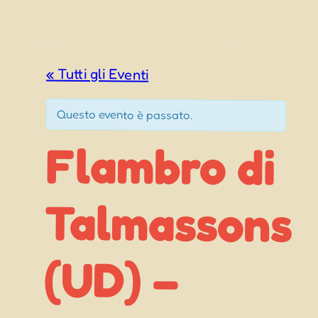
« Tutti gli Eventi
Questo evento è passato.
Flambro di
Talmassons
Sagra di
San Filîs /
Fieste di
Place e tai
(UD) –