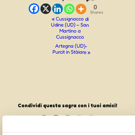
0
Shares
Evento
«
Cussignacco di
Udine (UD) – San
Navigazione
Martino a
Cussignacco
Artegna (UD)-
Purcit in Stàiare
»
Condividi questa sagra con i tuoi amici!