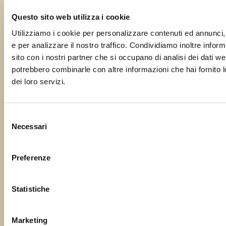
Questo sito web utilizza i cookie
Utilizziamo i cookie per personalizzare contenuti ed annunci, 
e per analizzare il nostro traffico. Condividiamo inoltre informa
Segnalaci il tuo evento o la tua
sito con i nostri partner che si occupano di analisi dei dati we
sagra!
potrebbero combinarle con altre informazioni che hai fornito l
dei loro servizi.
Il tuo nome
Selezione
Necessari
del
La tua email
consenso
Preferenze
Oggetto
Statistiche
Marketing