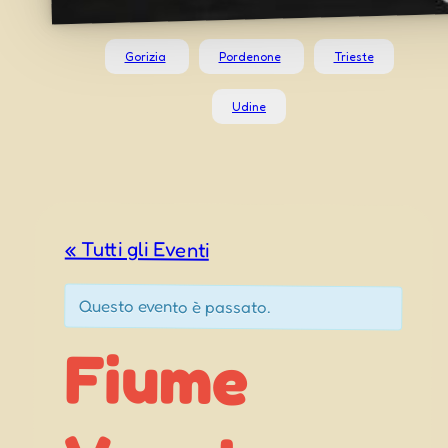
Gorizia
Pordenone
Trieste
Udine
« Tutti gli Eventi
Questo evento è passato.
Fiume
Festa del
Quartiere