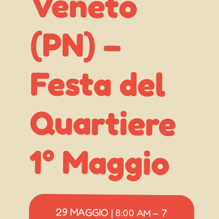
Veneto
(PN) –
1° Maggio
29 MAGGIO
7
|
8:00 AM
–