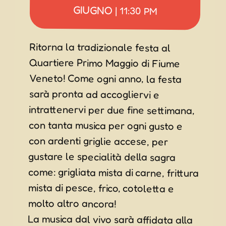
GIUGNO
|
11:30 PM
Ritorna la tradizionale festa al
Quartiere Primo Maggio di Fiume
Veneto! Come ogni anno, la festa
sarà pronta ad accogliervi e
intrattenervi per due fine settimana,
con tanta musica per ogni gusto e
con ardenti griglie accese, per
gustare le specialità della sagra
come: grigliata mista di carne, frittura
mista di pesce, frico, cotoletta e
molto altro ancora!
La musica dal vivo sarà affidata alla
presenza della tribute band di
Zucchero “Diavolo in Noi”, un grande
tributo a Vasco Rossi, con la
presenza di Maurizio Solieri, gli “MDC
Party Band” e la tribute band di Elisa
“A Modo Nostro”. Ma si potrà anche
ballare con l’orchestra “Gimmy e i
Ricordi”, con il Maestro Mauro e Zeta
Musik, e con Luis Cuban Power per
una serata tutta latina. Ma in questa
festa ci sarà tantissimo spazio per i
più giovani con l’area “Jumanji” e
tanti dj set. inoltre qui troverete
esibizioni di ballo, esposizione di
Auto e Moto d’epoca, la 51a edizione
della Cicloturistica FIUME PEDALA e