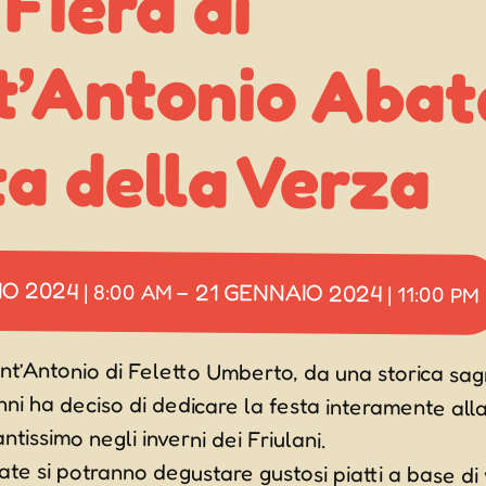
a della Verza
IO 2024
21 GENNAIO 2024
|
8:00 AM
–
|
11:00 PM
ant’Antonio di Feletto Umberto, da una storica sa
anni ha deciso di dedicare la festa interamente a
ntissimo negli inverni dei Friulani.
ate si potranno degustare gustosi piatti a base di
zzati proposti dai ristoranti e dalle osterie di Felet
 menù, qui sotto). Ma Verze con salsiccia si potrann