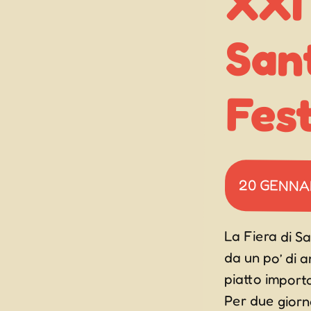
Fest
20 GENNA
La Fiera di S
da un po’ di 
piatto importa
Per due giorn
menù personali
trovare i vari