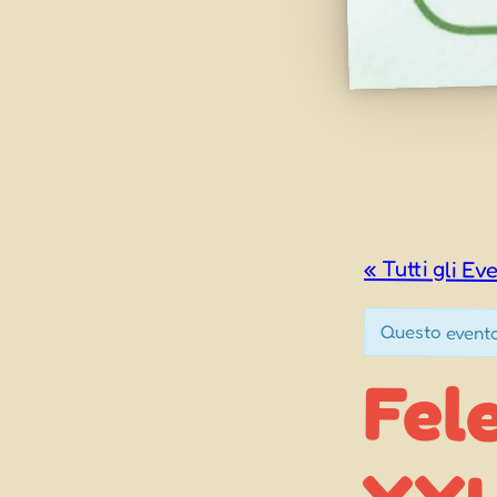
« Tutti gli Ev
Questo evento
Fel
XX
San