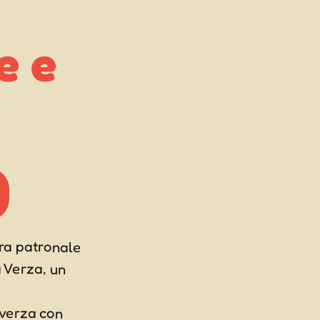
gra patronale
lla Verza, un
 verza con
to (potrete
o degustare