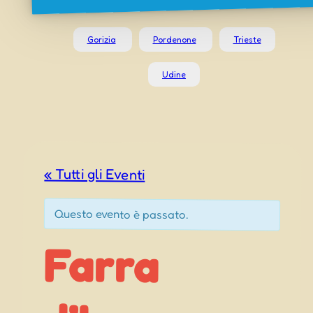
Gorizia
Pordenone
Trieste
Udine
« Tutti gli Eventi
Questo evento è passato.
Farra
d’Isonzo
Sagra del