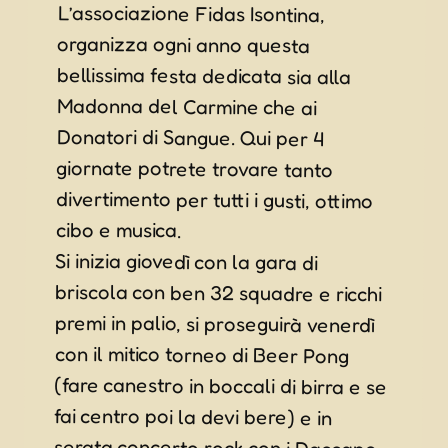
L’associazione Fidas Isontina,
organizza ogni anno questa
bellissima festa dedicata sia alla
Madonna del Carmine che ai
Donatori di Sangue. Qui per 4
giornate potrete trovare tanto
divertimento per tutti i gusti, ottimo
cibo e musica.
Si inizia giovedì con la gara di
briscola con ben 32 squadre e ricchi
premi in palio, si proseguirà venerdì
con il mitico torneo di Beer Pong
(fare canestro in boccali di birra e se
fai centro poi la devi bere) e in
serata concerto rock con i Daccapo,
sabato 20 ci sarà un motoraduno al
mattino e alle 20 uno spettacolo di
danza. Si chiuderà domenica con
l’orchestra Fantasy e la Tombola