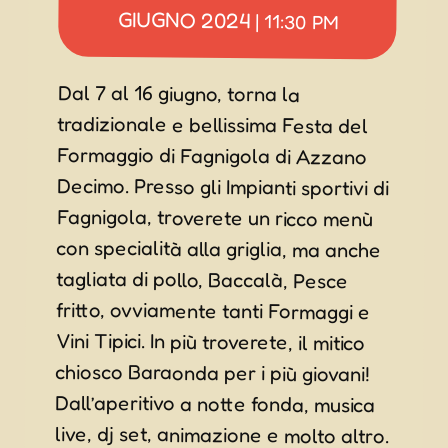
GIUGNO 2024
|
11:30 PM
Dal 7 al 16 giugno, torna la
tradizionale e bellissima Festa del
Formaggio di Fagnigola di Azzano
Decimo. Presso gli Impianti sportivi di
Fagnigola, troverete un ricco menù
con specialità alla griglia, ma anche
tagliata di pollo, Baccalà, Pesce
fritto, ovviamente tanti Formaggi e
Vini Tipici. In più troverete, il mitico
chiosco Baraonda per i più giovani!
Dall’aperitivo a notte fonda, musica
live, dj set, animazione e molto altro.
Ma non solo, in questa bellissima
festa non mancheranno le grandi
orchestre da ballo italiane, come
Omar Lambertini, Roberta
Cappelletti, Matteo Bensi, e Renzo
Biondi, ma anche l’intrattenimento
musicale degli Absolute5, un raduno
di auto e moto d’epoca, raduno di
trattori agricoli, esibizioni di ballo,
gare di briscola, tornei di calcio e