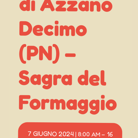
Decimo
(PN) –
Formaggio
7 GIUGNO 2024
16
|
8:00 AM
–