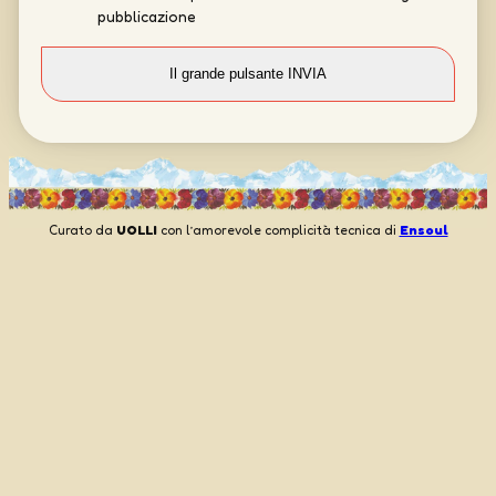
pubblicazione
Curato da
UOLLI
con l’amorevole complicità tecnica di
Ensoul