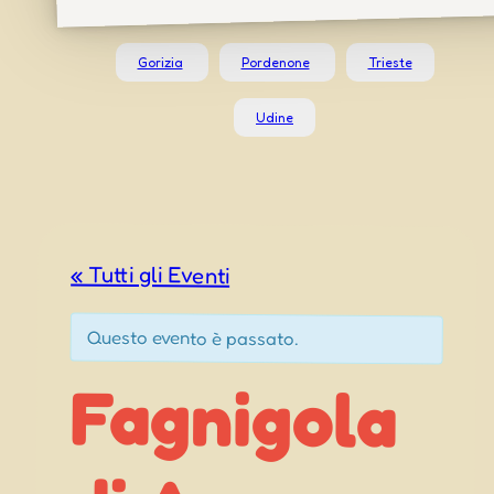
Gorizia
Pordenone
Trieste
Udine
« Tutti gli Eventi
Questo evento è passato.
Fagnigola
di Azzano
Sagra del