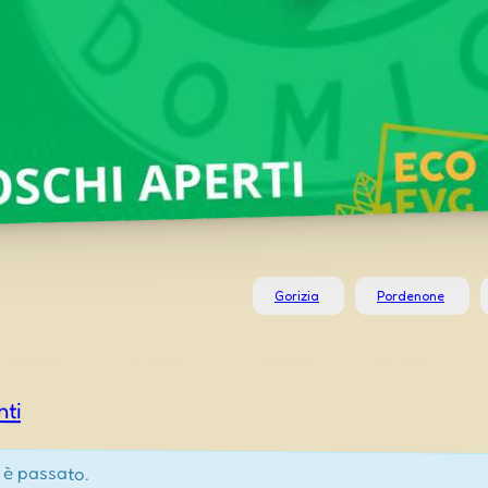
Gorizia
Pordenone
nti
 è passato.