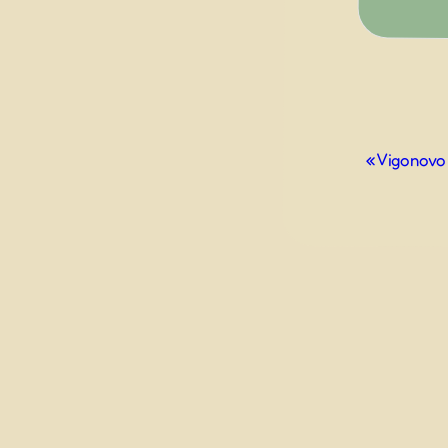
Evento
«
Vigonovo 
Navigazio