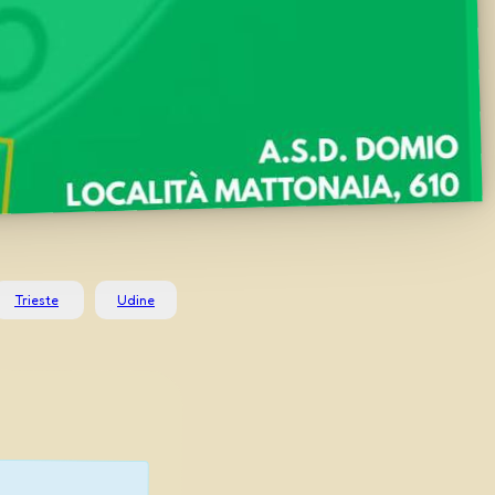
Trieste
Udine