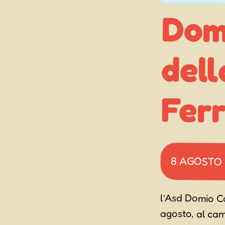
Domi
dell
Fer
8 AGOSTO
l’Asd Domio Ca
agosto, al cam
musica, balli, 