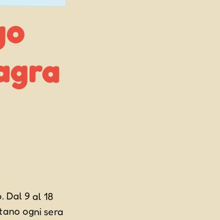
go
ra
. Dal 9 al 18
ano ogni sera
 meravigliosa