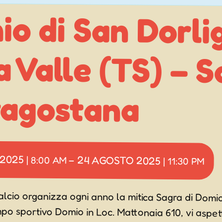
o di San Dorli
a Valle (TS) – Sag
ragostana
 2025
24 AGOSTO 2025
|
8:00 AM
–
|
11:30 PM
lcio organizza ogni anno la mitica Sagra di Domio
po sportivo Domio in Loc. Mattonaia 610, vi aspett
divertimento, griglie e tanto altro ad un passo dalla