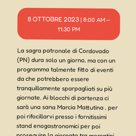
8 OTTOBRE 2023
|
8:00 AM
–
11:30 PM
La sagra patronale di Cordovado
(PN) dura solo un giorno, ma con un
programma talmente fitto di eventi
da che potrebbero essere
tranquillamente sparpagliati su più
giornate. Ai blocchi di partenza ci
sarà una sana Marcia Mattutina , per
poi rifocillarvi presso i fornitissimi
stand enogastronomici per poi
proseguire la giornata tra mercatini,
spettacoli, musica, mostre, tornei di
giochi da tavolo, gonfiabili,
intrattenimento e laboratori circensi