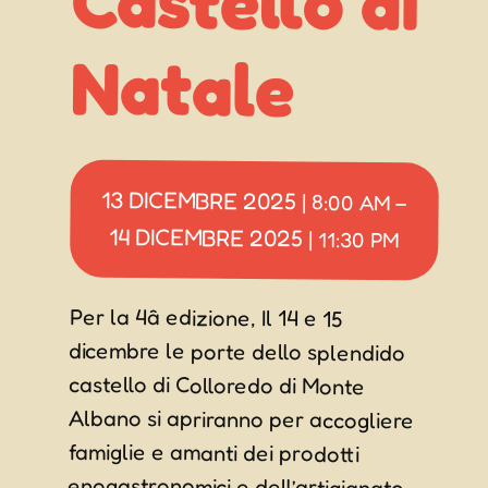
Natale
13 DICEMBRE 2025
|
8:00 AM
–
14 DICEMBRE 2025
|
11:30 PM
Per la 4â edizione, Il 14 e 15
dicembre le porte dello splendido
castello di Colloredo di Monte
Albano si apriranno per accogliere
famiglie e amanti dei prodotti
enogastronomici e dell’artigianato
locale con tante idee regalo in
occasione del Natale. Le sale
interne e la corte del castello
accoglieranno 35 espositori tra
artigiani e produttori locali
indipendenti per un “Mercatino di
Natale” unico nel suo genere che