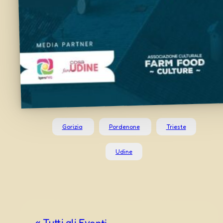
Gorizia
Pordenone
Trieste
Udine
« Tutti gli Eventi