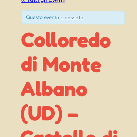
Questo evento è passato.
Colloredo
di Monte
Castello di
Albano
(UD) –