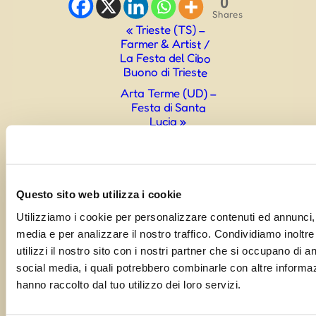
0
Shares
Evento
«
Trieste (TS) –
Farmer & Artist /
Navigazione
La Festa del Cibo
Buono di Trieste
Arta Terme (UD) –
Festa di Santa
Lucia
»
Questo sito web utilizza i cookie
Utilizziamo i cookie per personalizzare contenuti ed annunci, p
media e per analizzare il nostro traffico. Condividiamo inoltr
Condividi questa sagra con i tuoi amici!
utilizzi il nostro sito con i nostri partner che si occupano di an
social media, i quali potrebbero combinarle con altre informaz
hanno raccolto dal tuo utilizzo dei loro servizi.