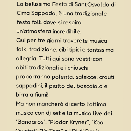
La bellissima Festa di Sant’Osvaldo di
Cima Sappada, è una tradizionale
festa folk dove si respira
un’atmosfera incredibile.
Qui per tre giorni troverete musica
folk, tradizione, cibi tipici e tantissima
allegria. Tutti qui sono vestiti con
abiti tradizionali e i chioschi
proporranno polenta, salsicce, crauti
sappadini, il piatto del boscaiolo e
birra a fiumi!
Ma non mancherà di certo l’ottima
musica con dj set e la musica live dei
“Bandaros”, “Plodar Kryner”, “Koa
Quintet”, “Dj Tore” e i Dj di Radio