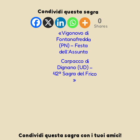
Condividi questa sagra
0
Shares
Evento
«
Vigonovo di
Fontanafredda
Navigazione
(PN) – Festa
dell’Assunta
Carpacco di
Dignano (UD) –
42ª Sagra del Frico
»
Condividi questa sagra con i tuoi amici!