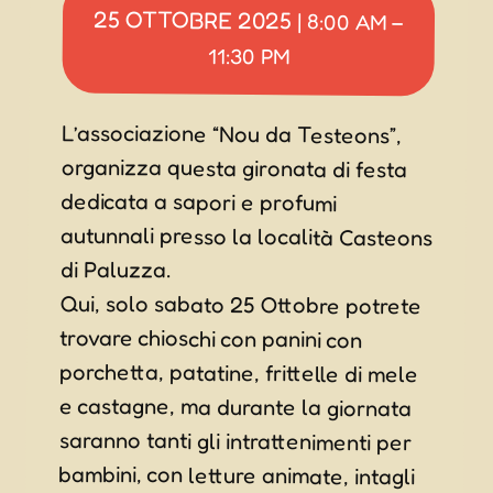
25 OTTOBRE 2025
|
8:00 AM
–
11:30 PM
L’associazione “Nou da Testeons”,
organizza questa gironata di festa
dedicata a sapori e profumi
autunnali presso la località Casteons
di Paluzza.
Qui, solo sabato 25 Ottobre potrete
trovare chioschi con panini con
porchetta, patatine, frittelle di mele
e castagne, ma durante la giornata
saranno tanti gli intrattenimenti per
bambini, con letture animate, intagli
realizzazione ghirlande natalizie,
tombolata, torneo di calcetto e