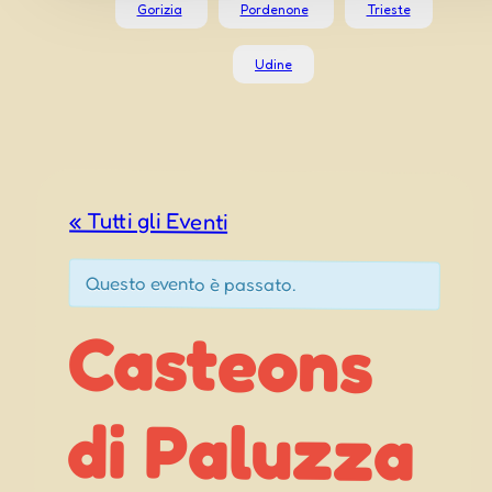
Gorizia
Pordenone
Trieste
Udine
« Tutti gli Eventi
Questo evento è passato.
Casteons
di Paluzza
d’Autunno