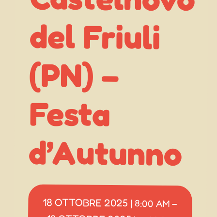
(PN) –
Festa
d’Autunno
18 OTTOBRE 2025
|
8:00 AM
–