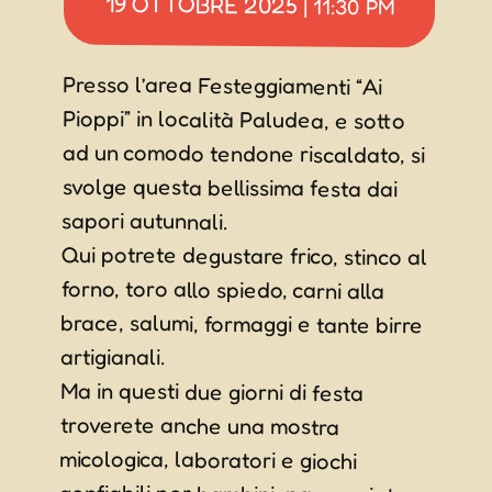
19 OTTOBRE 2025
|
11:30 PM
Presso l’area Festeggiamenti “Ai
Pioppi” in località Paludea, e sotto
ad un comodo tendone riscaldato, si
svolge questa bellissima festa dai
sapori autunnali.
Qui potrete degustare frico, stinco al
forno, toro allo spiedo, carni alla
brace, salumi, formaggi e tante birre
artigianali.
Ma in questi due giorni di festa
troverete anche una mostra
micologica, laboratori e giochi
gonfiabili per bambini, passeggiata
turistica tra funghi e castagne, gara
di BBQ, showcooking e tana musica
dal vivo assieme ai “Cence Nom
Folk”, “Pasqualino Tetris Duo” e il dj