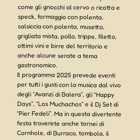
gastronomico.
Il programma 2025 prevede eventi
per tutti i gusti con la musica dal vivo
degli “Avanzi di Balera”, gli “Happy
Days”, “Los Muchachos” e il Dj Set di
“Pier Fedeli”. Ma in questa divertente
festa troverete anche tornei di
Cornhole, di Burraco, tombola, il
divertente quiz collettivo “Il
Cervellone”, esibizioni di ginnastica
artistica e passeggiata naturalistica
alla scoperta delle bellezze del