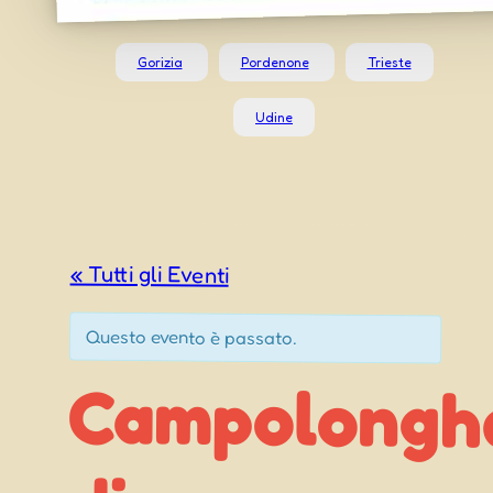
Gorizia
Pordenone
Trieste
Udine
« Tutti gli Eventi
Questo evento è passato.
Campolongh
Bagnar
Arsa (
Sagre di