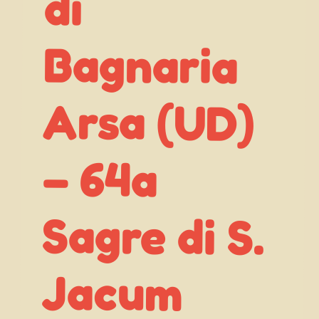
di
– 64a
Jacum