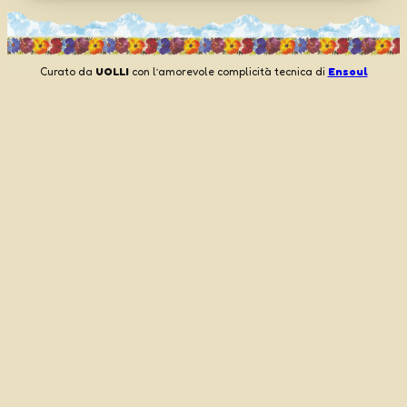
Curato da
UOLLI
con l’amorevole complicità tecnica di
Ensoul