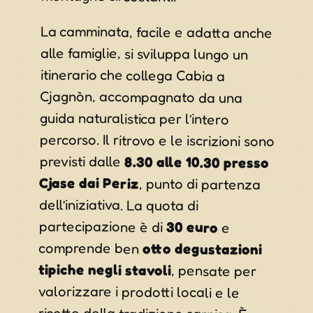
La camminata, facile e adatta anche
alle famiglie, si sviluppa lungo un
itinerario che collega Cabia a
Cjagnòn, accompagnato da una
guida naturalistica per l’intero
percorso. Il ritrovo e le iscrizioni sono
previsti dalle
8.30 alle 10.30 presso
Cjase dai Periz
, punto di partenza
dell’iniziativa. La quota di
partecipazione è di
30 euro
e
comprende ben
otto degustazioni
tipiche negli stavoli
, pensate per
valorizzare i prodotti locali e le
ricette della tradizione carnica. È
inoltre disponibile una navetta da
prenotazione, mentre per i bambini è
possibile richiedere il pranzo al