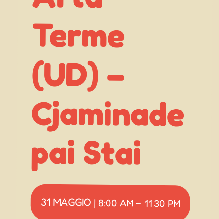
Terme
(UD) –
pai Stai
31 MAGGIO
|
8:00 AM
–
11:30 PM