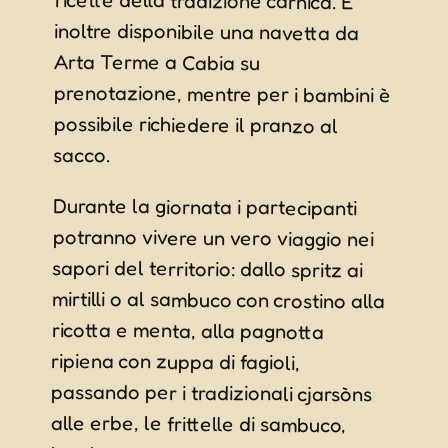
Arta Terme a Cabia su
sacco.
Durante la giornata i partecipanti
potranno vivere un vero viaggio nei
sapori del territorio: dallo spritz ai
mirtilli o al sambuco con crostino alla
ricotta e menta, alla pagnotta
ripiena con zuppa di fagioli,
passando per i tradizionali cjarsòns
alle erbe, le frittelle di sambuco,
hamburger con patate, salsiccia con
polenta e fagioli, fino ai tipici
“biscotuts cun aghe di meluçs” e alla