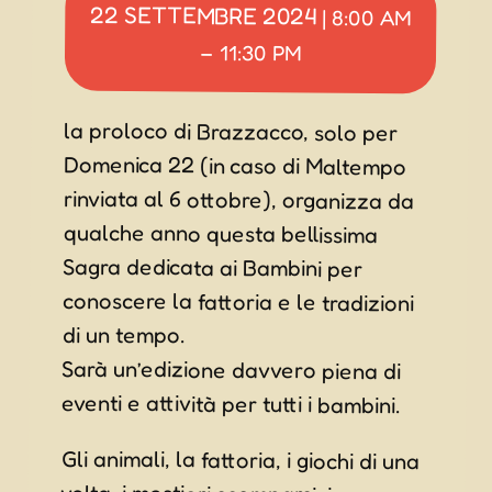
22 SETTEMBRE 2024
|
8:00 AM
–
11:30 PM
la proloco di Brazzacco, solo per
Domenica 22 (in caso di Maltempo
rinviata al 6 ottobre), organizza da
qualche anno questa bellissima
Sagra dedicata ai Bambini per
conoscere la fattoria e le tradizioni
di un tempo.
Sarà un’edizione davvero piena di
eventi e attività per tutti i bambini.
Gli animali, la fattoria, i giochi di una
volta, i mestieri scomparsi, i
mercatini, laboratori, i giri in
carrozza trainata da cavalli e le
dimostrazioni di come si faceva tutto